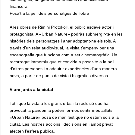
financera.
Posa’t a la pell dels personatges de l’obra
A les obres de Rimini Protokoll, el públic esdevé actor i
protagonista. A «Urban Nature» podràs submergir-te en les
històries dels personatges i anar adoptant-ne els rols. A
través d’un relat audiovisual, la visita t’empeny per una
escenografia que funciona com a set cinematogràfic. Un
recorregut immersiu que et convida a posar-te a la pell
d’altres persones i a adquirir experiències d’una manera
nova, a partir de punts de vista i biografies diversos.
Viure junts a la ciutat
Tot i que la vida a les grans urbs i la reclusió que ha
provocat la pandèmia poden fer-nos sentir més aïllats,
«Urban Nature» posa de manifest que no estem sols a la
ciutat. Les nostres accions i decisions en l’àmbit privat
afecten l’esfera pública.