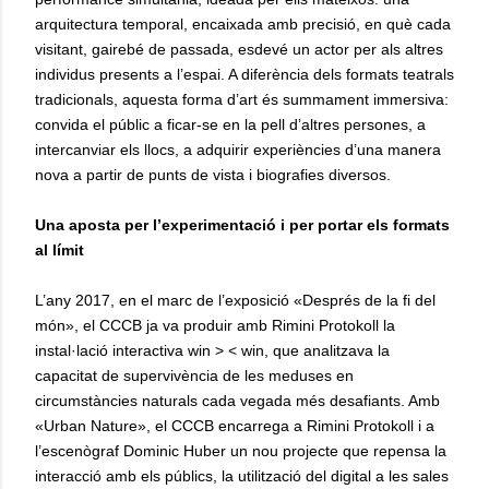
arquitectura temporal, encaixada amb precisió, en què cada
visitant, gairebé de passada, esdevé un actor per als altres
individus presents a l’espai. A diferència dels formats teatrals
tradicionals, aquesta forma d’art és summament immersiva:
convida el públic a ficar-se en la pell d’altres persones, a
intercanviar els llocs, a adquirir experiències d’una manera
nova a partir de punts de vista i biografies diversos.
Una aposta per l’experimentació i per portar els formats
al límit
L’any 2017, en el marc de l’exposició «Després de la fi del
món», el CCCB ja va produir amb Rimini Protokoll la
instal·lació interactiva win > < win, que analitzava la
capacitat de supervivència de les meduses en
circumstàncies naturals cada vegada més desafiants. Amb
«Urban Nature», el CCCB encarrega a Rimini Protokoll i a
l’escenògraf Dominic Huber un nou projecte que repensa la
interacció amb els públics, la utilització del digital a les sales