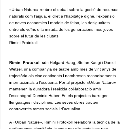
«Urban Nature» reobre el debat sobre la gestió de recursos
naturals com l’aigua, el dret a l’habitatge digne, l’expansió
de noves economies i models de feina, les desigualtats
entre els veïns o la mirada de les generacions més joves
sobre el futur de les ciutats.
Rimini Protokoll
Rimini Protokoll s
ón Helgard Haug, Stefan Kaegi i Daniel
Wetzel, una companyia de teatre amb més de vint anys de
trajectòria als cinc continents i nombrosos reconeixements
internacionals a l’esquena. Per al projecte «Urban Nature»
mantenen la duradora i reeixida col·laboració amb
l’escenògraf Dominic Huber. En els projectes barregen
llenguatges i disciplines. Les seves obres tracten
controvertits temes socials i d’actualitat.
A «Urban Nature», Rimini Protokoll reelabora la tècnica de la
performance simultània, ideada per ells mateixos: una