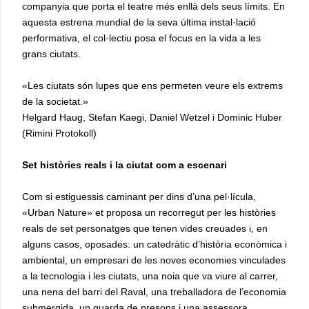
companyia que porta el teatre més enllà dels seus límits. En
aquesta estrena mundial de la seva última instal·lació
performativa, el col·lectiu posa el focus en la vida a les
grans ciutats.
«Les ciutats són lupes que ens permeten veure els extrems
de la societat.»
Helgard Haug, Stefan Kaegi, Daniel Wetzel i Dominic Huber
(Rimini Protokoll)
Set històries reals i la ciutat com a escenari
Com si estiguessis caminant per dins d’una pel·lícula,
«Urban Nature» et proposa un recorregut per les històries
reals de set personatges que tenen vides creuades i, en
alguns casos, oposades: un catedràtic d’història econòmica i
ambiental, un empresari de les noves economies vinculades
a la tecnologia i les ciutats, una noia que va viure al carrer,
una nena del barri del Raval, una treballadora de l’economia
submergida, un guarda de presons i una assessora