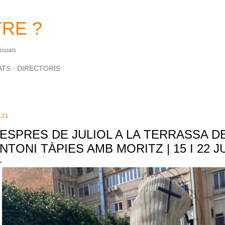
Salta al contingut principal
RE ?
Visuals
ATS
DIRECTORIS
.21
ESPRES DE JULIOL A LA TERRASSA D
NTONI TÀPIES AMB MORITZ | 15 I 22 J