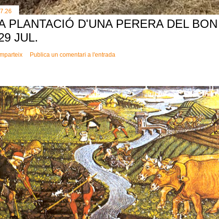
.7.26
A PLANTACIÓ D'UNA PERERA DEL BON 
 29 JUL.
mparteix
Publica un comentari a l'entrada