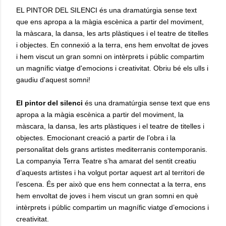
EL PINTOR DEL SILENCI és una dramatúrgia sense text
que ens apropa a la màgia escènica a partir del moviment,
la màscara, la dansa, les arts plàstiques i el teatre de titelles
i objectes. En connexió a la terra, ens hem envoltat de joves
i hem viscut un gran somni on intèrprets i públic compartim
un magnífic viatge d'emocions i creativitat. Obriu bé els ulls i
gaudiu d'aquest somni!
El pintor del silenci
és una dramatúrgia sense text que ens
apropa a la màgia escènica a partir del moviment, la
màscara, la dansa, les arts plàstiques i el teatre de titelles i
objectes. Emocionant creació a partir de l’obra i la
personalitat dels grans artistes mediterranis contemporanis.
La companyia Terra Teatre s’ha amarat del sentit creatiu
d’aquests artistes i ha volgut portar aquest art al territori de
l’escena. És per això que ens hem connectat a la terra, ens
hem envoltat de joves i hem viscut un gran somni en què
intèrprets i públic compartim un magnífic viatge d’emocions i
creativitat.