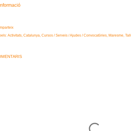
informació
mparteix
bels:
Activitats
Catalunya
Cursos / Serveis / Ajudes / Convocatòries
Maresme
Tal
OMENTARIS