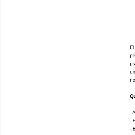
El
pe
ps
un
no
Qu
- 
- 
- 