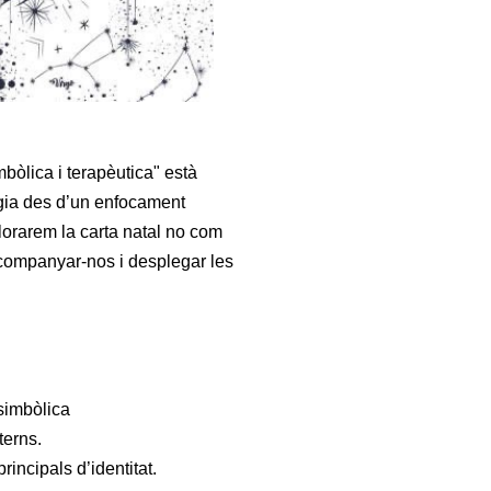
bòlica i terapèutica" està
ogia des d’un enfocament
plorarem la carta natal no com
companyar-nos i desplegar les
simbòlica
terns.
rincipals d’identitat.