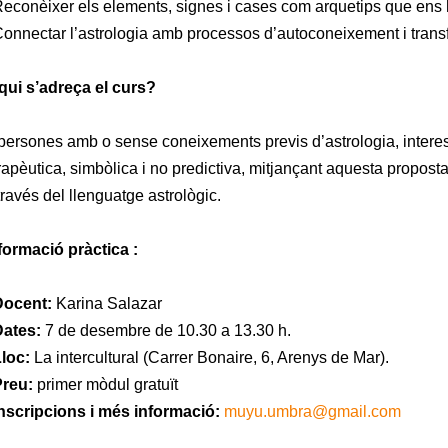
Reconèixer els elements, signes i cases com arquetips que ens 
Connectar l’astrologia amb processos d’autoconeixement i trans
qui s’adreça el curs?
persones amb o sense coneixements previs d’astrologia, inter
rapèutica, simbòlica i no predictiva, mitjançant aquesta proposta
través del llenguatge astrològic.
formació pràctica :
Docent:
Karina Salazar
Dates:
7 de desembre de 10.30 a 13.30 h.
Lloc:
La intercultural (Carrer Bonaire, 6, Arenys de Mar).
Preu:
primer mòdul gratuït
Inscripcions i més informació:
muyu.umbra@gmail.com