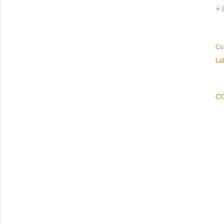
+ 
Co
La
C