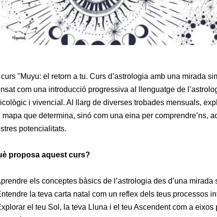
 curs "Muyu: el retorn a tu. Curs d’astrologia amb una mirada sim
nsat com una introducció progressiva al llenguatge de l’astrol
icològic i vivencial. Al llarg de diverses trobades mensuals, ex
 mapa que determina, sinó com una eina per comprendre’ns, a
stres potencialitats.
è proposa aquest curs?
Aprendre els conceptes bàsics de l’astrologia des d’una mirada 
Entendre la teva carta natal com un reflex dels teus processos in
Explorar el teu Sol, la teva Lluna i el teu Ascendent com a eixos p