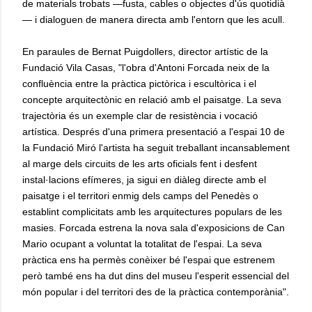
de materials trobats —fusta, cables o objectes d'ús quotidià
— i dialoguen de manera directa amb l'entorn que les acull.
En paraules de Bernat Puigdollers, director artístic de la
Fundació Vila Casas, "l'obra d'Antoni Forcada neix de la
confluència entre la pràctica pictòrica i escultòrica i el
concepte arquitectònic en relació amb el paisatge. La seva
trajectòria és un exemple clar de resistència i vocació
artística. Després d'una primera presentació a l'espai 10 de
la Fundació Miró l'artista ha seguit treballant incansablement
al marge dels circuits de les arts oficials fent i desfent
instal·lacions efímeres, ja sigui en diàleg directe amb el
paisatge i el territori enmig dels camps del Penedès o
establint complicitats amb les arquitectures populars de les
masies. Forcada estrena la nova sala d'exposicions de Can
Mario ocupant a voluntat la totalitat de l'espai. La seva
pràctica ens ha permès conèixer bé l'espai que estrenem
però també ens ha dut dins del museu l'esperit essencial del
món popular i del territori des de la pràctica contemporània".