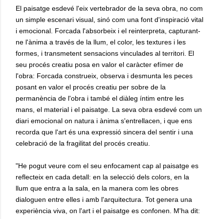
El paisatge esdevé l'eix vertebrador de la seva obra, no com
un simple escenari visual, sinó com una font d'inspiració vital
i emocional. Forcada l'absorbeix i el reinterpreta, capturant-
ne l'ànima a través de la llum, el color, les textures i les
formes, i transmetent sensacions vinculades al territori. El
seu procés creatiu posa en valor el caràcter efímer de
l'obra: Forcada construeix, observa i desmunta les peces
posant en valor el procés creatiu per sobre de la
permanència de l'obra i també el diàleg íntim entre les
mans, el material i el paisatge. La seva obra esdevé com un
diari emocional on natura i ànima s'entrellacen, i que ens
recorda que l'art és una expressió sincera del sentir i una
celebració de la fragilitat del procés creatiu.
"He pogut veure com el seu enfocament cap al paisatge es
reflecteix en cada detall: en la selecció dels colors, en la
llum que entra a la sala, en la manera com les obres
dialoguen entre elles i amb l'arquitectura. Tot genera una
experiència viva, on l'art i el paisatge es confonen. M'ha dit: