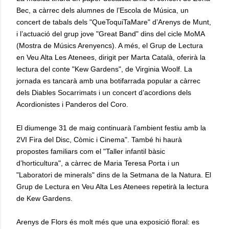
Bec, a càrrec dels alumnes de l’Escola de Música, un
concert de tabals dels "QueToquiTaMare" d’Arenys de Munt,
i l’actuació del grup jove "Great Band" dins del cicle MoMA
(Mostra de Músics Arenyencs). A més, el Grup de Lectura
en Veu Alta Les Atenees, dirigit per Marta Català, oferirà la
lectura del conte "Kew Gardens", de Virginia Woolf. La
jornada es tancarà amb una botifarrada popular a càrrec
dels Diables Socarrimats i un concert d’acordions dels
Acordionistes i Panderos del Coro.
El diumenge 31 de maig continuarà l’ambient festiu amb la
2VI Fira del Disc, Còmic i Cinema". També hi haurà
propostes familiars com el "Taller infantil bàsic
d’horticultura", a càrrec de Maria Teresa Porta i un
"Laboratori de minerals" dins de la Setmana de la Natura. El
Grup de Lectura en Veu Alta Les Atenees repetirà la lectura
de Kew Gardens.
Arenys de Flors és molt més que una exposició floral: es