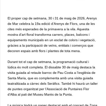
El proper cap de setmana, 30 i 31 de maig de 2026, Arenys
de Mar celebra la 19a edició d’Arenys de Flors, una de les
cites més esperades de la primavera a la vila. Aquesta
mostra d’art floral transforma carrers, places, balcons i
equipaments municipals en un esclat de colors i vegetació,
gràcies a la participació de veïns, entitats i comerços que
decoren espais amb flors i plantes de tota mena.
Durant tot el cap de setmana, la programació cultural i
lúdica és molt completa. El dissabte 30 de maig destaca la
visita guiada al retaule barroc de Pau Costa a l’església de
Santa Maria, que es complementa amb una visita guiada
teatralitzada a càrrec dels Seràfics. També hi haurà un taller
de puntes organitzat per l’Associació de Puntaires Flor
d’Alba al pati del Museu Marès de la Punta.
La música tindrà un paper destacat amb el concert de Zona