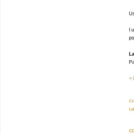
Us
I 
po
La
Pa
+ 
Co
La
C