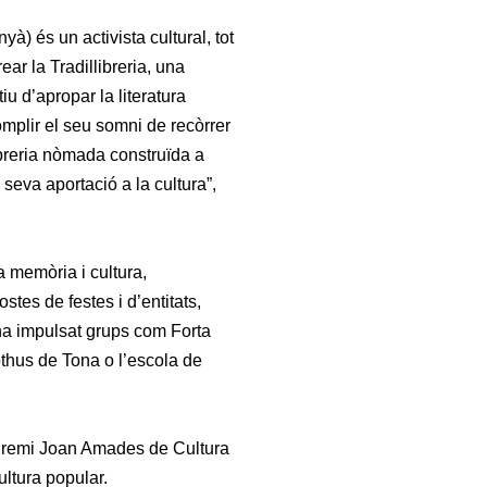
à) és un activista cultural, tot
ar la Tradillibreria, una
iu d’apropar la literatura
omplir el seu somni de recòrrer
libreria nòmada construïda a
 seva aportació a la cultura”,
a memòria i cultura,
tes de festes i d’entitats,
i ha impulsat grups com Forta
othus de Tona o l’escola de
 Premi Joan Amades de Cultura
ultura popular.