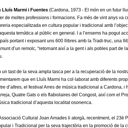
n
Lluís Marmi i Fuentes
(Cardona, 1973 - El món en un futur lluny
ser de moltes professions i formacions. Fa més de vint anys va cre
ibreria especialitzada en cultura popular i tradicional amb l’object
aquesta temàtica al públic en general. I a l’ensems ha pogut ac
 país portant i exposant uns 600 llibres amb la Tradi-truc, una l
munt d’un remolc, “retornant així a la gent i als pobles part de la
u.
 un tast de la seva ampla tasca per a la recuperació de la nostr
mentarem que en Lluís Marmi ha col·laborat amb diferents propos
tre d’altres, el festival Arres de música tradicional a Cardona, 
rreja, Quatre Gats o els flabiolaires del Congost, així com el Pr
sica tradicional d’aquesta localitat osonenca.
Associació Cultural Joan Amades li atorgà, recentment, el 23è
pular i Tradicional per la seva trajectòria en la promoció de la c