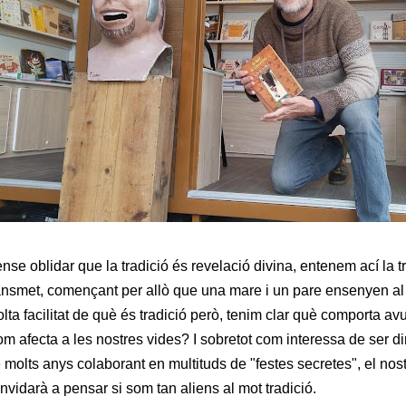
nse oblidar que la tradició és revelació divina, entenem ací la t
ansmet, començant per allò que una mare i un pare ensenyen al 
lta facilitat de què és tradició però, tenim clar què comporta a
m afecta a les nostres vides? I sobretot com interessa de ser d
 molts anys colaborant en multituds de "festes secretes", el nos
nvidarà a pensar si som tan aliens al mot tradició.