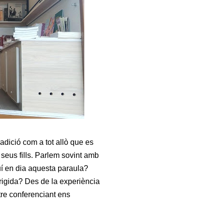
radició com a tot allò que es
seus fills. Parlem sovint amb
vuí en dia aquesta paraula?
irigida? Des de la experiència
tre conferenciant ens