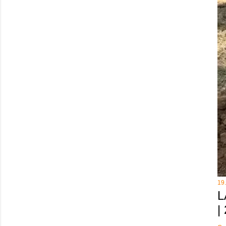
19
L
|