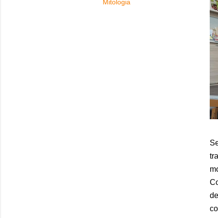
Mitologia
Se
tr
mo
Co
de
co