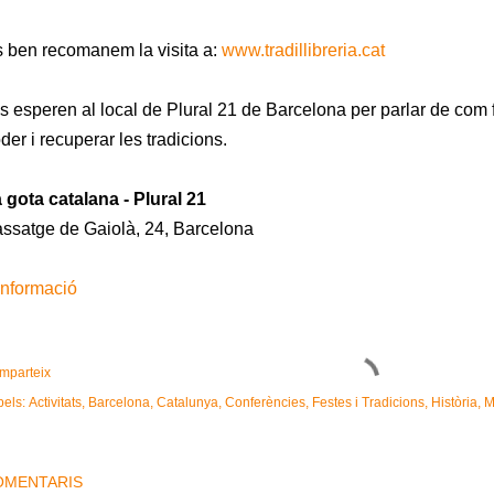
 ben recomanem la visita a:
www.tradillibreria.cat
us esperen al local de Plural 21 de Barcelona per parlar de com 
der i recuperar les tradicions.
 gota catalana - Plural 21
ssatge de Gaiolà, 24, Barcelona
informació
mparteix
bels:
Activitats
Barcelona
Catalunya
Conferències
Festes i Tradicions
Història
M
OMENTARIS