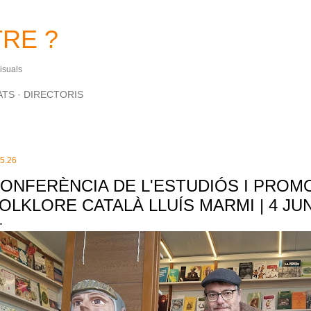
Salta al contingut principal
RE ?
Visuals
ATS
DIRECTORIS
.5.26
ONFERÈNCIA DE L'ESTUDIÓS I PROM
OLKLORE CATALÀ LLUÍS MARMI | 4 JU