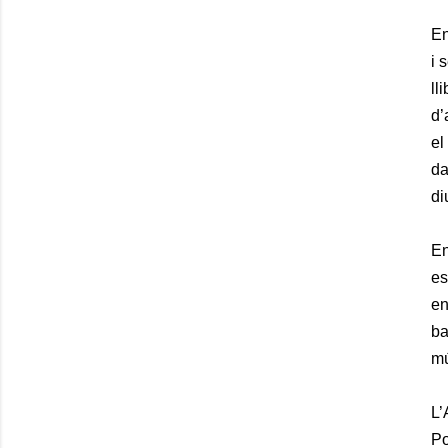
E
i 
ll
d’
el
da
di
En
es
en
ba
mú
L’
Po