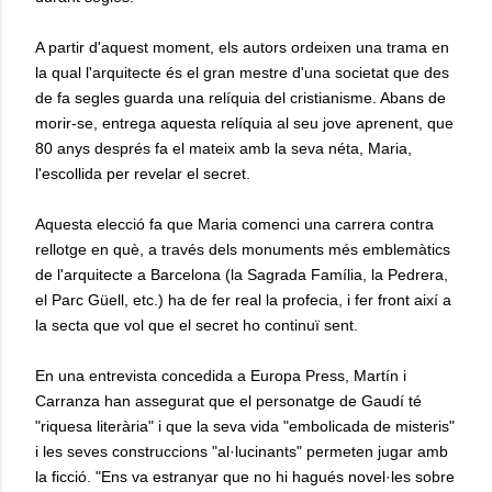
A partir d'aquest moment, els autors ordeixen una trama en
la qual l'arquitecte és el gran mestre d'una societat que des
de fa segles guarda una relíquia del cristianisme. Abans de
morir-se, entrega aquesta relíquia al seu jove aprenent, que
80 anys després fa el mateix amb la seva néta, Maria,
l'escollida per revelar el secret.
Aquesta elecció fa que Maria comenci una carrera contra
rellotge en què, a través dels monuments més emblemàtics
de l'arquitecte a Barcelona (la Sagrada Família, la Pedrera,
el Parc Güell, etc.) ha de fer real la profecia, i fer front així a
la secta que vol que el secret ho continuï sent.
En una entrevista concedida a Europa Press, Martín i
Carranza han assegurat que el personatge de Gaudí té
"riquesa literària" i que la seva vida "embolicada de misteris"
i les seves construccions "al·lucinants" permeten jugar amb
la ficció. "Ens va estranyar que no hi hagués novel·les sobre