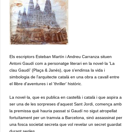
Els escriptors Esteban Martín i Andreu Carranza situen
Antoni Gaudí com a personatge literari en la novel·la 'La
clau Gaudí' (Plaça & Janés), que s'endinsa la vida i
simbologia de l'arquitecte català en una obra a cavall entre
el llibre d'aventures i el 'thriller' històric.
La novel·la, que es publica en castellà i català i que aspira a
ser una de les sorpreses d'aquest Sant Jordi, comença amb
la premissa què hauria passat si Gaudí no sigut atropellat
fortuïtament per un tramvia a Barcelona, sinó assassinat per
una fosca societat secreta que vol revelar un secret guardat
durant segles.