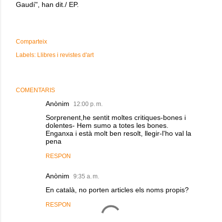
Gaudí", han dit./ EP.
Comparteix
Labels:
Llibres i revistes d'art
COMENTARIS
Anònim
12:00 p. m.
Sorprenent,he sentit moltes critiques-bones i
dolentes- Hem sumo a totes les bones.
Enganxa i està molt ben resolt, llegir-l'ho val la
pena
RESPON
Anònim
9:35 a. m.
En català, no porten articles els noms propis?
RESPON