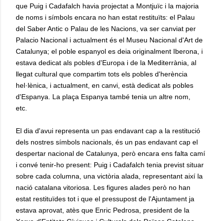
que Puig i Cadafalch havia projectat a Montjuïc i la majoria
de noms i símbols encara no han estat restituïts: el Palau
del Saber Antic o Palau de les Nacions, va ser canviat per
Palacio Nacional i actualment és el Museu Nacional d'Art de
Catalunya; el poble espanyol es deia originalment Iberona, i
estava dedicat als pobles d'Europa i de la Mediterrània, al
llegat cultural que compartim tots els pobles d'herència
hel·lènica, i actualment, en canvi, està dedicat als pobles
d'Espanya. La plaça Espanya també tenia un altre nom,
etc.
El dia d'avui representa un pas endavant cap a la restitució
dels nostres símbols nacionals, és un pas endavant cap el
despertar nacional de Catalunya, però encara ens falta camí
i convé tenir-ho present: Puig i Cadafalch tenia previst situar
sobre cada columna, una victòria alada, representant així la
nació catalana vitoriosa. Les figures alades però no han
estat restituïdes tot i que el pressupost de l'Ajuntament ja
estava aprovat, atès que Enric Pedrosa, president de la