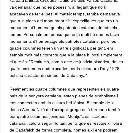
Xarxa d'Entitats Cíviques i Culturals dels Països Catalans,
va demanar que no es posessin, al·legant que no li
acabaven de fer el pes. Al mateix temps, també demanava
que a la placa del monument s'hi especifiqués que era un
monument d'homenatge als patriotes catalans de tots els
temps. Personalment penso que està molt bé que es facin
monuments d'homenatge als patriotes catalans, però les
quatre columnes tenen un altre significat i, per tant, em
sembla molt més correcte que a la placa hi posi simplement
el que és: "Restitució, com a acte de justícia històrica, de les
quatre columnes enderrocades per la dictadura l'any 1928
pel seu caràcter de símbol de Catalunya".
Realment les quatre columnes que representen els quatre
pals de la senyera catalana, estan plenes de simbolisme i
ens connecten amb la cultura hel·lènica. El temple de la
deesa Atenea Niké de l'acròpoli grega està formada també
per quatre columnes jòniques. Montjuïc és l'acròpoli
catalana i caldrà seguir lluitant per a que es restitueixi l'obra
de Cadafalch de forma completa, només així ens podrem